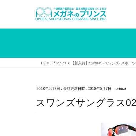
コ
ナ
ン
ビ
テ
ゲ
ン
ー
ツ
シ
へ
ョ
ス
ン
キ
に
ッ
移
HOME
topics
【新入荷】SWANS -スワンズ- スポ
プ
動
2018年5月7日
/ 最終更新日時 :
2018年5月7日
prince
スワンズサングラス0