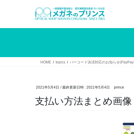
コ
ナ
ン
ビ
テ
ゲ
ン
ー
ツ
シ
へ
ョ
ス
ン
キ
に
ッ
移
HOME
topics
バーコード決済対応のお知らせ(PayPay・
プ
動
2021年5月4日
/ 最終更新日時 :
2021年5月4日
prince
支払い方法まとめ画像