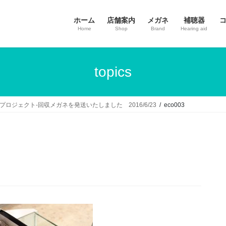
ホーム
店舗案内
メガネ
補聴器
Home
Shop
Brand
Hearing aid
topics
・ラブ・エコプロジェクト-回収メガネを発送いたしました 2016/6/23
eco003