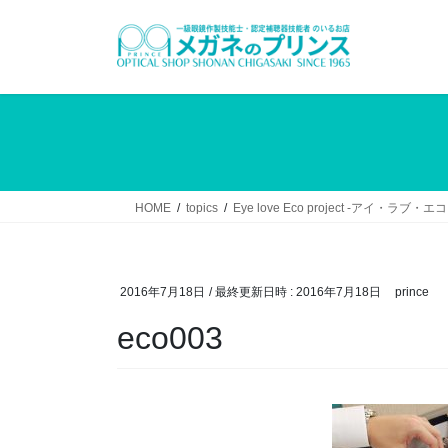
コ
ナ
ン
ビ
テ
ゲ
ン
ー
ツ
シ
へ
ョ
ス
ン
キ
に
ッ
移
HOME
topics
Eye love Eco project -アイ
プ
動
2016年7月18日
/ 最終更新日時 :
2016年7月18日
prince
eco003