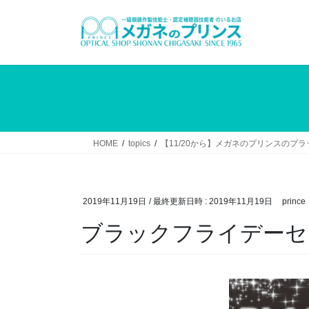
コ
ナ
ン
ビ
テ
ゲ
ン
ー
ツ
シ
へ
ョ
ス
ン
キ
に
ッ
移
HOME
topics
【11/20から】メガネのプリンスのブ
プ
動
2019年11月19日
/ 最終更新日時 :
2019年11月19日
prince
ブラックフライデーセ