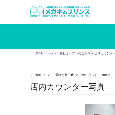
コ
ナ
ン
ビ
テ
ゲ
ン
ー
ツ
シ
へ
ョ
ス
ン
キ
に
ッ
移
HOME
topics
移転オープンのご案内
店内カウンタ
プ
動
2025年1月17日
/ 最終更新日時 :
2025年1月17日
prince
店内カウンター写真