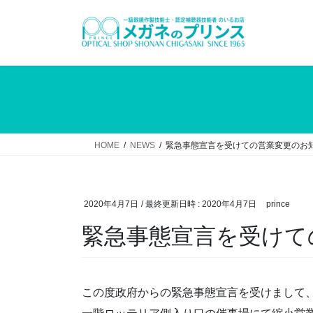
コ
ナ
ン
ビ
テ
ゲ
ン
ー
ツ
シ
へ
ョ
ス
ン
キ
に
ッ
移
HOME
NEWS
緊急事態宣言を受けての営業変更のお
プ
動
2020年4月7日
/ 最終更新日時 :
2020年4月7日
prince
緊急事態宣言を受けて
この度政府からの緊急事態宣言を受けまして