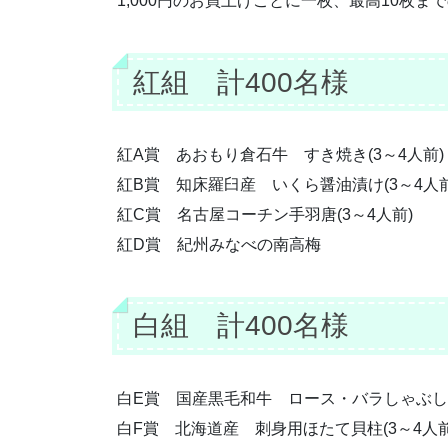
1,000円のお買上げごとに一枚、最高10枚ま
紅組 計400名様
紅A賞 あおもり倉石牛 すき焼き(3～4人前)
紅B賞 知床羅臼産 いくら醤油漬け(3～4人前
紅C賞 名古屋コーチン手羽唐(3～4人前)
紅D賞 紀州みなべの南高梅
白組 計400名様
白E賞 国産黒毛和牛 ロース・バラしゃぶしゃ
白F賞 北海道産 刺身用ほたて貝柱(3～4人前