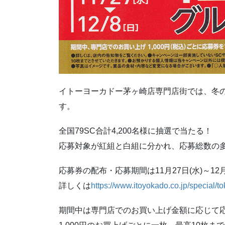
イトーヨーカドー茅ヶ崎店専門店街では、冬
す。
全国79SC合計4,200名様に抽選で当たる！
応募対象が紅組と白組に分かれ、応募総数の
応募券の配布・応募期間は11月27日(水)～12
詳しくは
https://www.itoyokado.co.jp/special/t
期間中は専門店でのお買い上げ金額に応じて