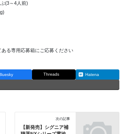
(3～4人前)
g)
てある専用応募箱にご応募ください
Threads
Bluesky
Hatena
次の記事
【新発売】シグニア補
聴器NXシリーズ電池