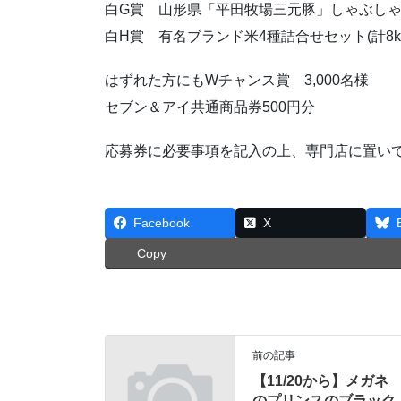
白G賞 山形県「平田牧場三元豚」しゃぶしゃぶ
白H賞 有名ブランド米4種詰合せセット(計8k
はずれた方にもWチャンス賞 3,000名様
セブン＆アイ共通商品券500円分
応募券に必要事項を記入の上、専門店に置い
Facebook
X
Copy
前の記事
【11/20から】メガネ
のプリンスのブラック