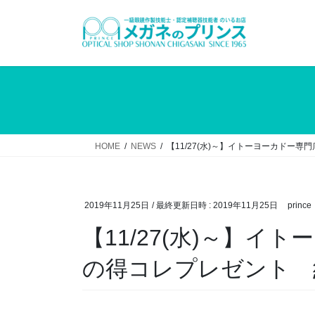
コ
ナ
ン
ビ
テ
ゲ
ン
ー
ツ
シ
へ
ョ
ス
ン
キ
に
ッ
移
HOME
NEWS
【11/27(水)～】イトーヨーカドー
プ
動
2019年11月25日
/ 最終更新日時 :
2019年11月25日
prince
【11/27(水)～】イ
の得コレプレゼント 