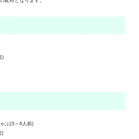
での配布となります。
)
ぶ(3～4人前)
)