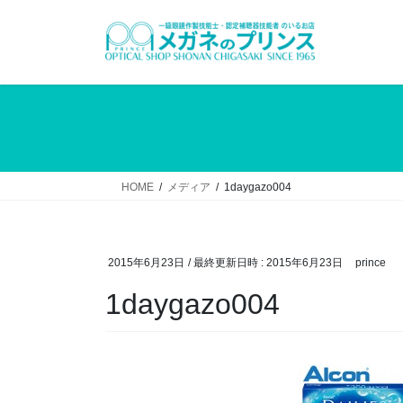
コ
ナ
ン
ビ
テ
ゲ
ン
ー
ツ
シ
へ
ョ
ス
ン
キ
に
ッ
移
HOME
メディア
1daygazo004
プ
動
2015年6月23日
/ 最終更新日時 :
2015年6月23日
prince
1daygazo004